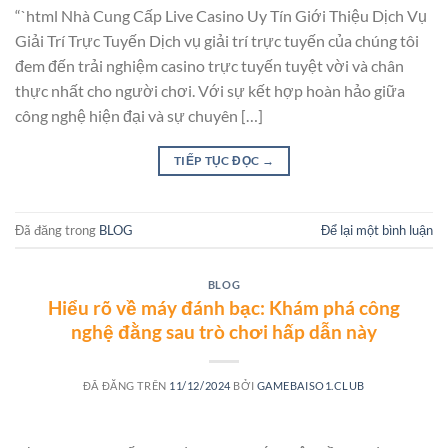
“`html Nhà Cung Cấp Live Casino Uy Tín Giới Thiệu Dịch Vụ
Giải Trí Trực Tuyến Dịch vụ giải trí trực tuyến của chúng tôi
đem đến trải nghiệm casino trực tuyến tuyệt vời và chân
thực nhất cho người chơi. Với sự kết hợp hoàn hảo giữa
công nghệ hiện đại và sự chuyên […]
TIẾP TỤC ĐỌC
→
Đã đăng trong
BLOG
Để lại một bình luận
BLOG
Hiểu rõ về máy đánh bạc: Khám phá công
nghệ đằng sau trò chơi hấp dẫn này
ĐÃ ĐĂNG TRÊN
11/12/2024
BỞI
GAMEBAISO1.CLUB