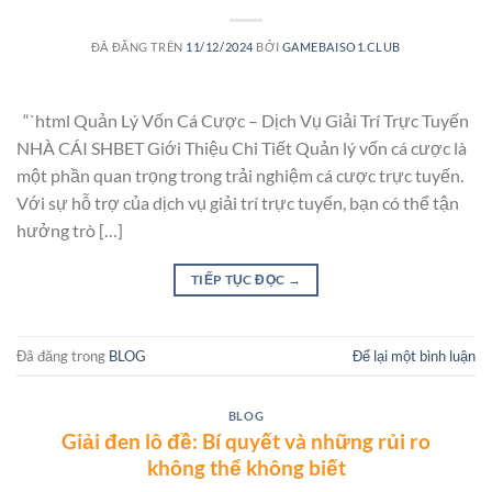
ĐÃ ĐĂNG TRÊN
11/12/2024
BỞI
GAMEBAISO1.CLUB
“`html Quản Lý Vốn Cá Cược – Dịch Vụ Giải Trí Trực Tuyến
NHÀ CÁI SHBET Giới Thiệu Chi Tiết Quản lý vốn cá cược là
một phần quan trọng trong trải nghiệm cá cược trực tuyến.
Với sự hỗ trợ của dịch vụ giải trí trực tuyến, bạn có thể tận
hưởng trò […]
TIẾP TỤC ĐỌC
→
Đã đăng trong
BLOG
Để lại một bình luận
BLOG
Giải đen lô đề: Bí quyết và những rủi ro
không thể không biết