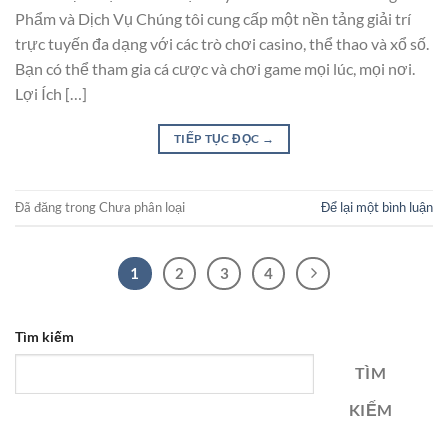
Phẩm và Dịch Vụ Chúng tôi cung cấp một nền tảng giải trí
trực tuyến đa dạng với các trò chơi casino, thể thao và xổ số.
Bạn có thể tham gia cá cược và chơi game mọi lúc, mọi nơi.
Lợi Ích […]
TIẾP TỤC ĐỌC
→
Đã đăng trong Chưa phân loại
Để lại một bình luận
1
2
3
4
Tìm kiếm
TÌM
KIẾM