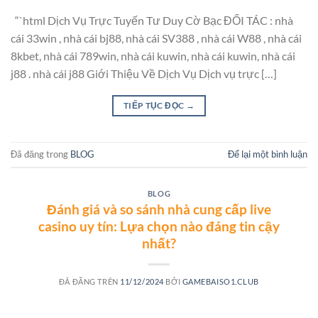
“`html Dịch Vụ Trực Tuyến Tư Duy Cờ Bạc ĐỐI TÁC : nhà
cái 33win , nhà cái bj88, nhà cái SV388 , nhà cái W88 , nhà cái
8kbet, nhà cái 789win, nhà cái kuwin, nhà cái kuwin, nhà cái
j88 . nhà cái j88 Giới Thiệu Về Dịch Vụ Dịch vụ trực […]
TIẾP TỤC ĐỌC
→
Đã đăng trong
BLOG
Để lại một bình luận
BLOG
Đánh giá và so sánh nhà cung cấp live
casino uy tín: Lựa chọn nào đáng tin cậy
nhất?
ĐÃ ĐĂNG TRÊN
11/12/2024
BỞI
GAMEBAISO1.CLUB