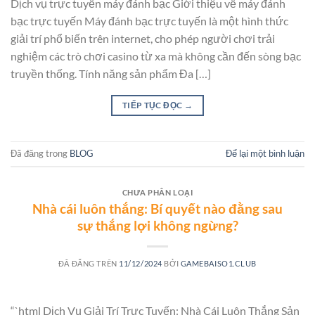
Dịch vụ trực tuyến máy đánh bạc Giới thiệu về máy đánh
bạc trực tuyến Máy đánh bạc trực tuyến là một hình thức
giải trí phổ biến trên internet, cho phép người chơi trải
nghiệm các trò chơi casino từ xa mà không cần đến sòng bạc
truyền thống. Tính năng sản phẩm Đa […]
TIẾP TỤC ĐỌC
→
Đã đăng trong
BLOG
Để lại một bình luận
CHƯA PHÂN LOẠI
Nhà cái luôn thắng: Bí quyết nào đằng sau
sự thắng lợi không ngừng?
ĐÃ ĐĂNG TRÊN
11/12/2024
BỞI
GAMEBAISO1.CLUB
“`html Dịch Vụ Giải Trí Trực Tuyến: Nhà Cái Luôn Thắng Sản