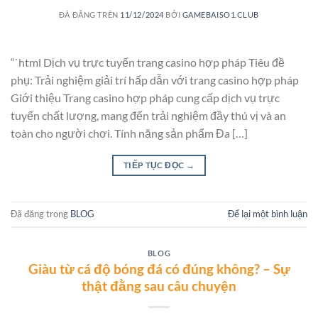
ĐÃ ĐĂNG TRÊN
11/12/2024
BỞI
GAMEBAISO1.CLUB
“`html Dịch vụ trực tuyến trang casino hợp pháp Tiêu đề
phụ: Trải nghiệm giải trí hấp dẫn với trang casino hợp pháp
Giới thiệu Trang casino hợp pháp cung cấp dịch vụ trực
tuyến chất lượng, mang đến trải nghiệm đầy thú vị và an
toàn cho người chơi. Tính năng sản phẩm Đa […]
TIẾP TỤC ĐỌC
→
Đã đăng trong
BLOG
Để lại một bình luận
BLOG
Giàu từ cá độ bóng đá có đúng không? – Sự
thật đằng sau câu chuyện