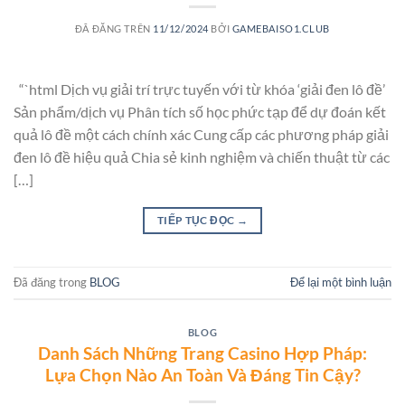
ĐÃ ĐĂNG TRÊN
11/12/2024
BỞI
GAMEBAISO1.CLUB
“`html Dịch vụ giải trí trực tuyến với từ khóa ‘giải đen lô đề’
Sản phẩm/dịch vụ Phân tích số học phức tạp để dự đoán kết
quả lô đề một cách chính xác Cung cấp các phương pháp giải
đen lô đề hiệu quả Chia sẻ kinh nghiệm và chiến thuật từ các
[…]
TIẾP TỤC ĐỌC
→
Đã đăng trong
BLOG
Để lại một bình luận
BLOG
Danh Sách Những Trang Casino Hợp Pháp:
Lựa Chọn Nào An Toàn Và Đáng Tin Cậy?